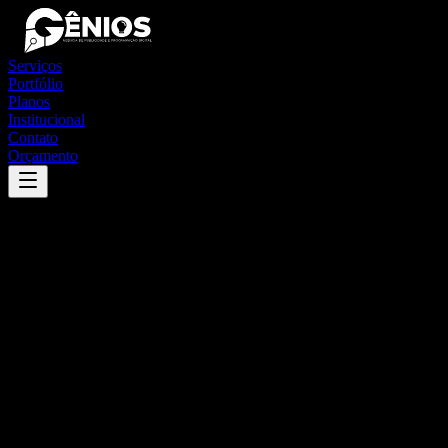
Serviços
Portfólio
Planos
Institucional
Contato
Orçamento
Success
'
ereré
'
App