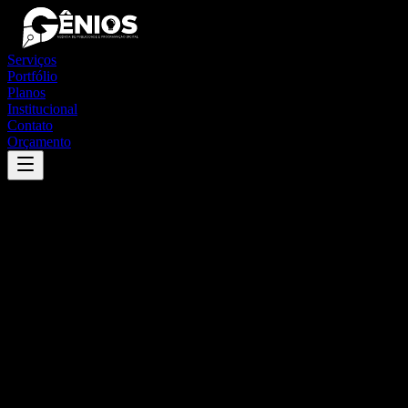
Serviços
Portfólio
Planos
Institucional
Contato
Orçamento
Success
'
espírito santo do pinhal
'
App