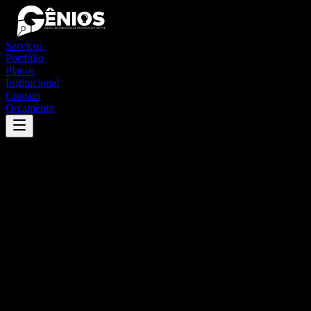
Serviços
Portfólio
Planos
Institucional
Contato
Orçamento
Success
'
esplanada
'
App