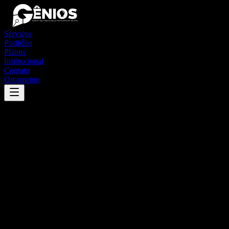
Serviços
Portfólio
Planos
Institucional
Contato
Orçamento
Success
'
estrela de alagoas
'
App