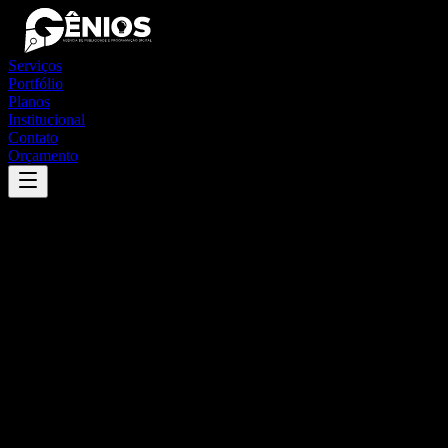
Serviços
Portfólio
Planos
Institucional
Contato
Orçamento
Success
'
felício dos santos
'
App