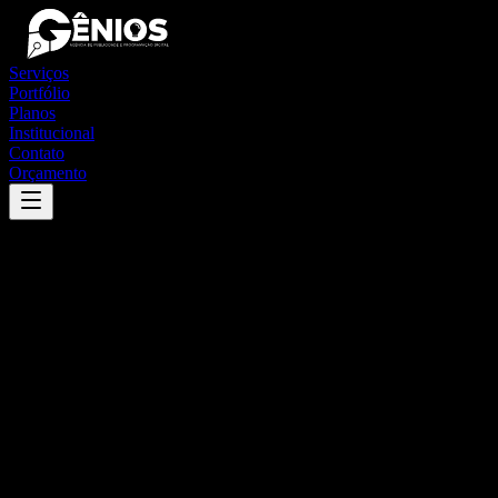
Serviços
Portfólio
Planos
Institucional
Contato
Orçamento
Success
'
felixlândia
'
App