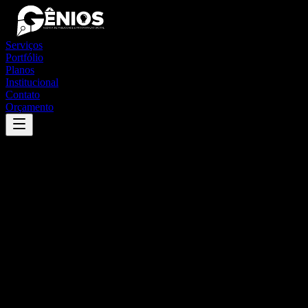
Serviços
Portfólio
Planos
Institucional
Contato
Orçamento
Success
'
feliz natal
'
App