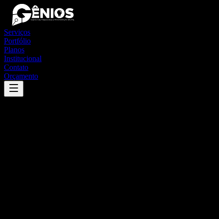
Serviços
Portfólio
Planos
Institucional
Contato
Orçamento
Success
'
fernando prestes
'
App