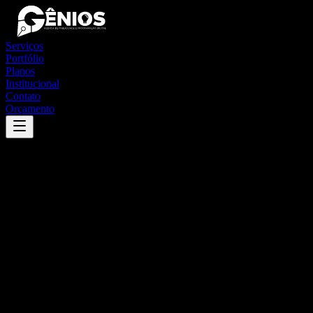
Serviços
Portfólio
Planos
Institucional
Contato
Orçamento
Success
'
figueirão
'
App