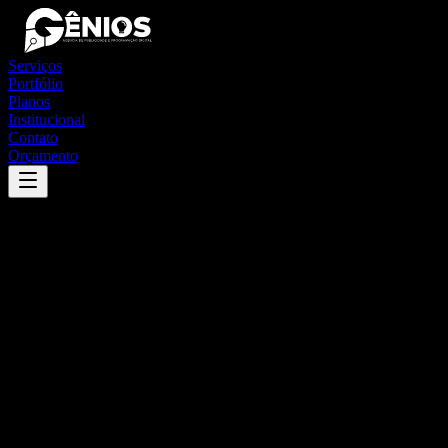
Serviços
Portfólio
Planos
Institucional
Contato
Orçamento
Success
'
flores de goiás
'
App