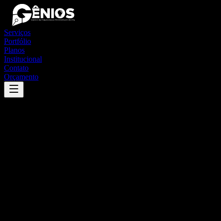
Serviços
Portfólio
Planos
Institucional
Contato
Orçamento
Success
'
formoso
'
App