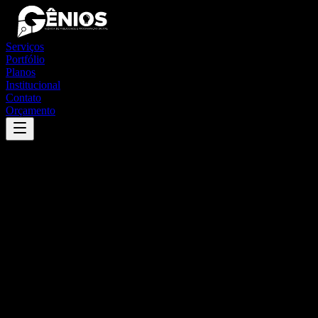
Serviços
Portfólio
Planos
Institucional
Contato
Orçamento
Success
'
forquetinha
'
App