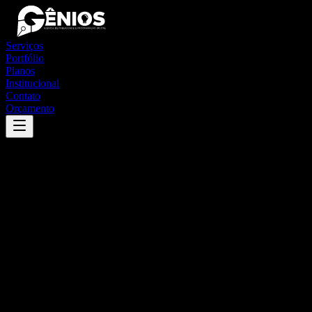
Serviços
Portfólio
Planos
Institucional
Contato
Orçamento
Success
'
francisco beltrão
'
App
{100}