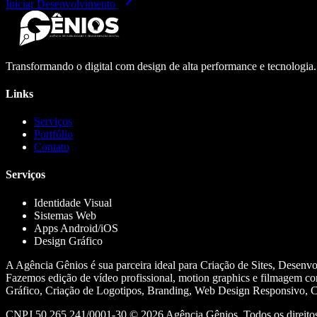
Iniciar Desenvolvimento
Transformando o digital com design de alta performance e tecnologia
Links
Serviços
Portfólio
Contato
Serviços
Identidade Visual
Sistemas Web
Apps Android/iOS
Design Gráfico
A Agência Gênios é sua parceira ideal para Criação de Sites, Desenv
Fazemos edição de vídeo profissional, motion graphics e filmagem co
Gráfico, Criação de Logotipos, Branding, Web Design Responsivo, Cr
CNPJ 50.265.241/0001-30 ©
2026
Agência Gênios. Todos os direitos