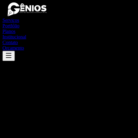
Serviços
Portfólio
Planos
Institucional
Contato
Orçamento
Success
'
francisco sá
'
App
{100}