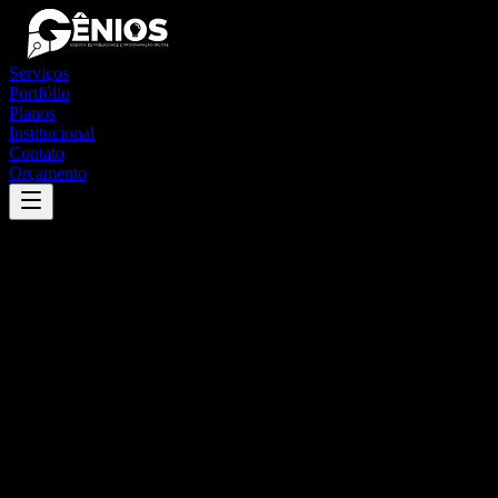
Serviços
Portfólio
Planos
Institucional
Contato
Orçamento
Success
'
fronteira dos vales
'
App