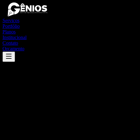
Serviços
Portfólio
Planos
Institucional
Contato
Orçamento
Success
'
general carneiro
'
App