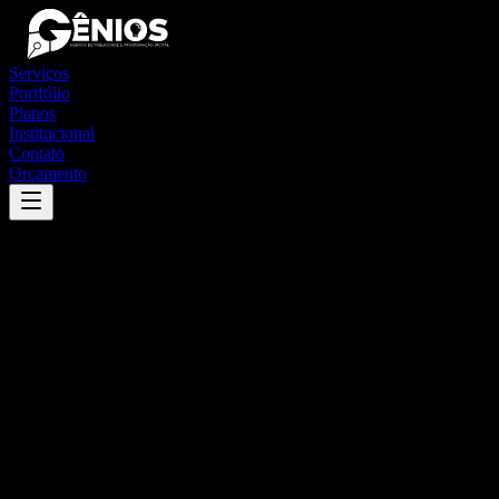
Serviços
Portfólio
Planos
Institucional
Contato
Orçamento
Success
'
girau do ponciano
'
App
{100}