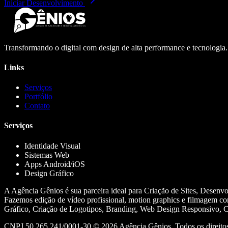
Iniciar Desenvolvimento
Transformando o digital com design de alta performance e tecnologia
Links
Serviços
Portfólio
Contato
Serviços
Identidade Visual
Sistemas Web
Apps Android/iOS
Design Gráfico
A Agência Gênios é sua parceira ideal para Criação de Sites, Desenv
Fazemos edição de vídeo profissional, motion graphics e filmagem co
Gráfico, Criação de Logotipos, Branding, Web Design Responsivo, Cr
CNPJ 50.265.241/0001-30 ©
2026
Agência Gênios. Todos os direitos