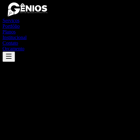
Serviços
Portfólio
Planos
Institucional
Contato
Orçamento
Success
'
giruá
'
App
{100}