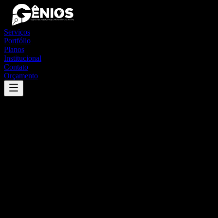
Serviços
Portfólio
Planos
Institucional
Contato
Orçamento
Success
'
gonzaga
'
App
{100}