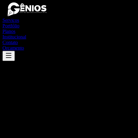
Serviços
Portfólio
Planos
Institucional
Contato
Orçamento
Success
'
guapiara
'
App