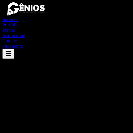
Serviços
Portfólio
Planos
Institucional
Contato
Orçamento
Success
'
guarda-mor
'
App