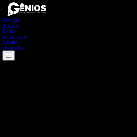
Serviços
Portfólio
Planos
Institucional
Contato
Orçamento
Success
'
guatapará
'
App