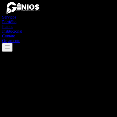
Serviços
Portfólio
Planos
Institucional
Contato
Orçamento
Success
'
heitoraí
'
App