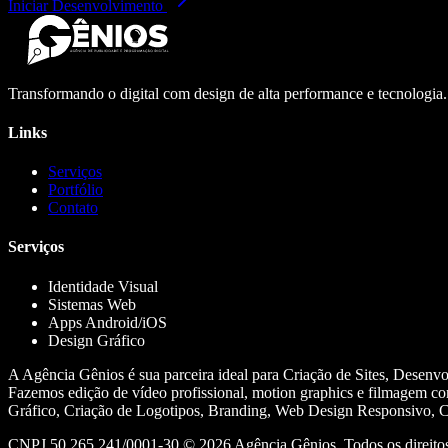
Iniciar Desenvolvimento
Transformando o digital com design de alta performance e tecnologia
Links
Serviços
Portfólio
Contato
Serviços
Identidade Visual
Sistemas Web
Apps Android/iOS
Design Gráfico
A Agência Gênios é sua parceira ideal para Criação de Sites, Desenv
Fazemos edição de vídeo profissional, motion graphics e filmagem co
Gráfico, Criação de Logotipos, Branding, Web Design Responsivo, Cr
CNPJ 50.265.241/0001-30 ©
2026
Agência Gênios. Todos os direitos