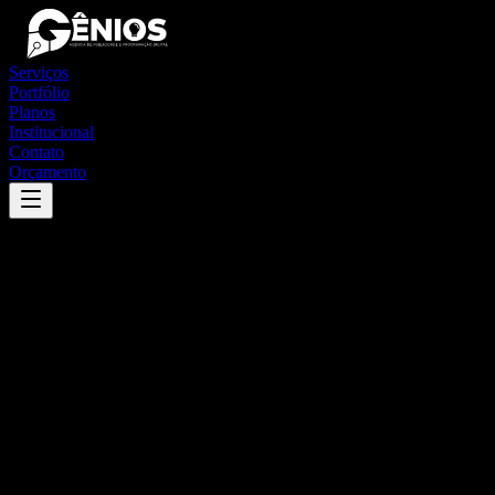
Serviços
Portfólio
Planos
Institucional
Contato
Orçamento
Success
'
hulha negra
'
App
{100}