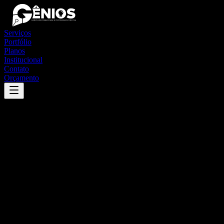
Serviços
Portfólio
Planos
Institucional
Contato
Orçamento
Success
'
ibiaí
'
App
{100}