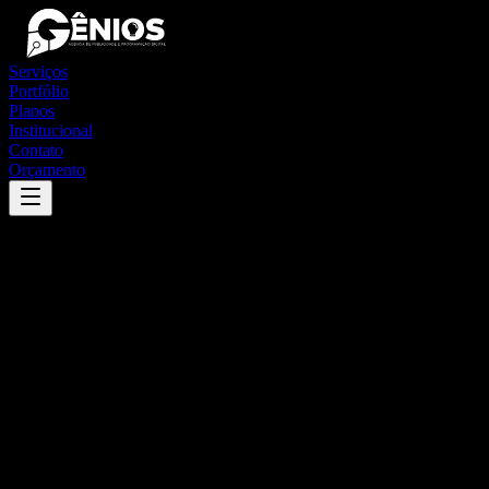
Serviços
Portfólio
Planos
Institucional
Contato
Orçamento
Success
'
iepê
'
App