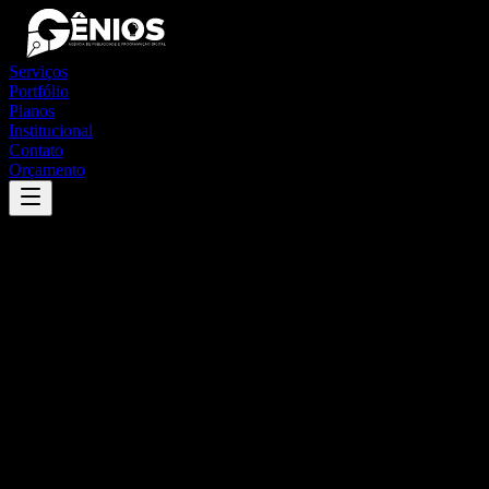
Serviços
Portfólio
Planos
Institucional
Contato
Orçamento
Success
'
igaratinga
'
App