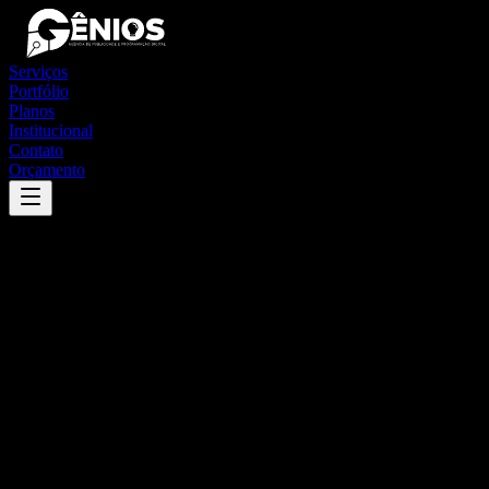
Serviços
Portfólio
Planos
Institucional
Contato
Orçamento
Success
'
iguape
'
App