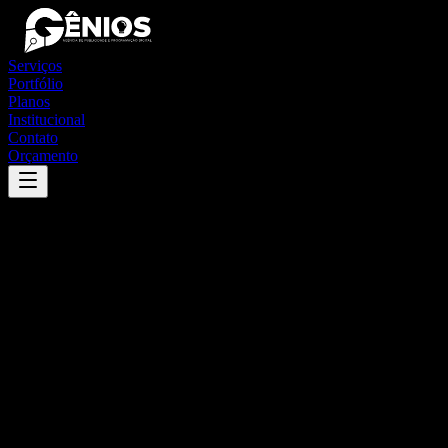
Serviços
Portfólio
Planos
Institucional
Contato
Orçamento
Success
'
iguatama
'
App
{100}