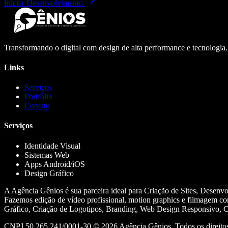
Iniciar Desenvolvimento
Transformando o digital com design de alta performance e tecnologia
Links
Serviços
Portfólio
Contato
Serviços
Identidade Visual
Sistemas Web
Apps Android/iOS
Design Gráfico
A Agência Gênios é sua parceira ideal para Criação de Sites, Desenv
Fazemos edição de vídeo profissional, motion graphics e filmagem co
Gráfico, Criação de Logotipos, Branding, Web Design Responsivo, Cr
CNPJ 50.265.241/0001-30 ©
2026
Agência Gênios. Todos os direitos