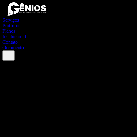
Serviços
Portfólio
Planos
Institucional
Contato
Orçamento
Success
'
ilhéus
'
App