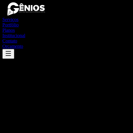
Serviços
Portfólio
Planos
Institucional
Contato
Orçamento
Success
'
ipiranga do norte
'
App