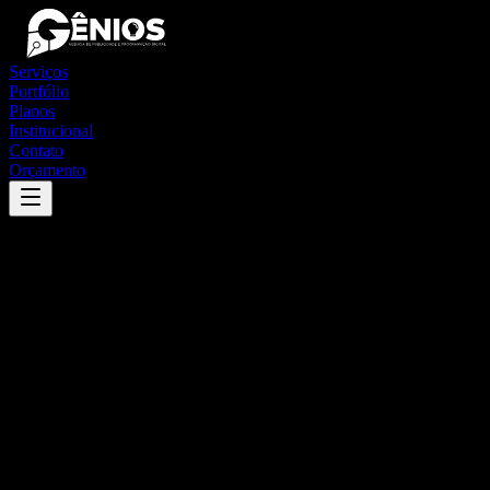
Serviços
Portfólio
Planos
Institucional
Contato
Orçamento
Success
'
iporã do oeste
'
App
{100}