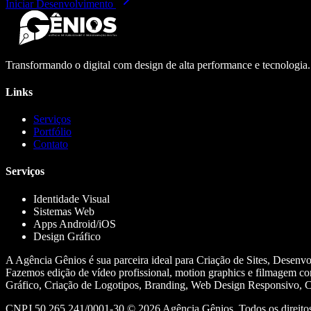
Iniciar Desenvolvimento
Transformando o digital com design de alta performance e tecnologia
Links
Serviços
Portfólio
Contato
Serviços
Identidade Visual
Sistemas Web
Apps Android/iOS
Design Gráfico
A Agência Gênios é sua parceira ideal para Criação de Sites, Desenv
Fazemos edição de vídeo profissional, motion graphics e filmagem co
Gráfico, Criação de Logotipos, Branding, Web Design Responsivo, Cr
CNPJ 50.265.241/0001-30 ©
2026
Agência Gênios. Todos os direitos