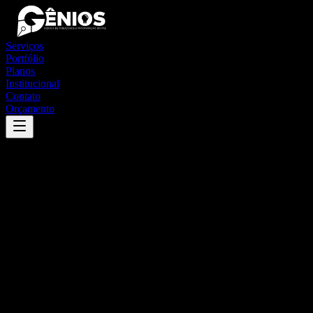
Serviços
Portfólio
Planos
Institucional
Contato
Orçamento
Success
'
iracema do oeste
'
App