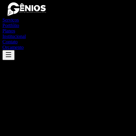
Serviços
Portfólio
Planos
Institucional
Contato
Orçamento
Success
'
itaguajé
'
App