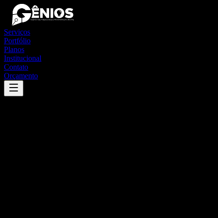
Serviços
Portfólio
Planos
Institucional
Contato
Orçamento
Success
'
itaguara
'
App