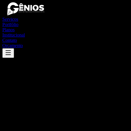
Serviços
Portfólio
Planos
Institucional
Contato
Orçamento
Success
'
itaipé
'
App