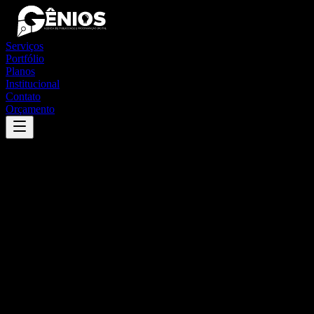
Serviços
Portfólio
Planos
Institucional
Contato
Orçamento
Success
'
itapaci
'
App