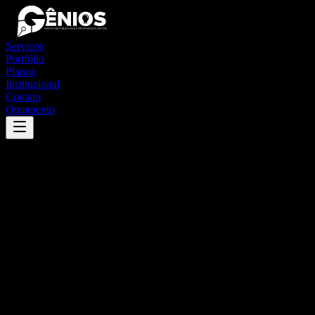
Serviços
Portfólio
Planos
Institucional
Contato
Orçamento
Success
'
itapemirim
'
App