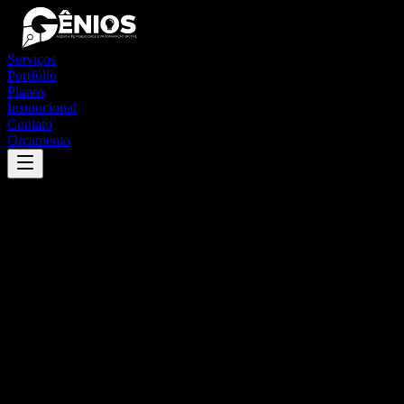
Serviços
Portfólio
Planos
Institucional
Contato
Orçamento
Success
'
itapetininga
'
App