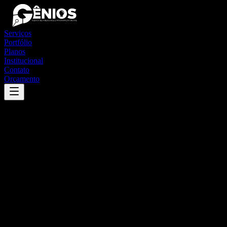
Serviços
Portfólio
Planos
Institucional
Contato
Orçamento
Success
'
itapirapuã
'
App