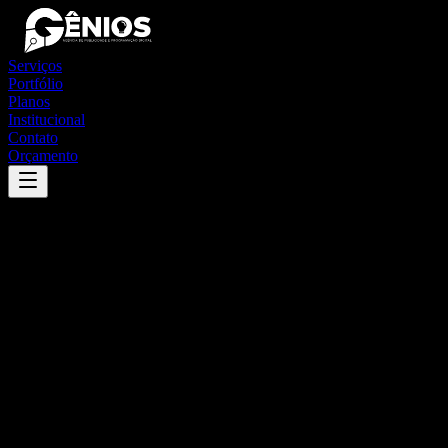
Serviços
Portfólio
Planos
Institucional
Contato
Orçamento
Success
'
itaubal
'
App