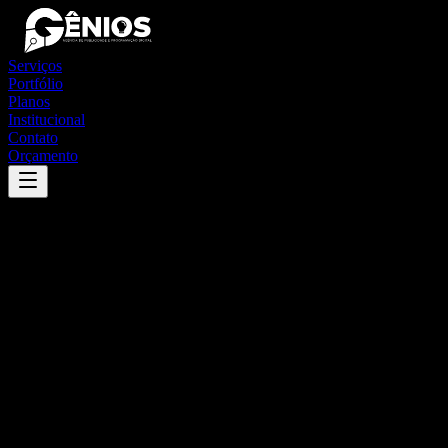
Serviços
Portfólio
Planos
Institucional
Contato
Orçamento
Success
'
jacaraci
'
App