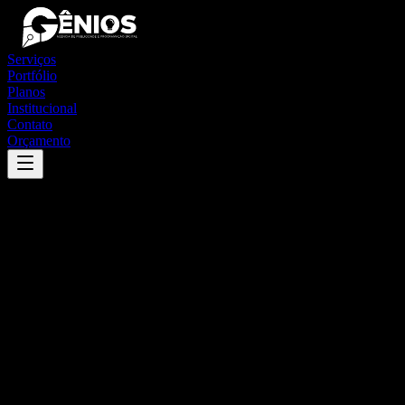
Serviços
Portfólio
Planos
Institucional
Contato
Orçamento
Success
'
jacinto machado
'
App