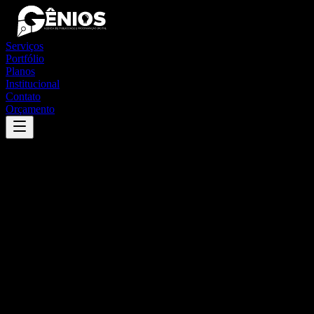
Serviços
Portfólio
Planos
Institucional
Contato
Orçamento
Success
'
jacobina
'
App