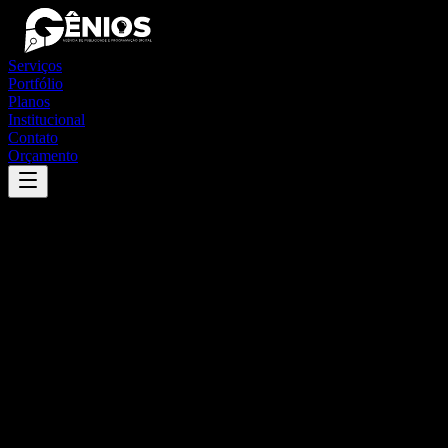
Serviços
Portfólio
Planos
Institucional
Contato
Orçamento
Success
'
jambeiro
'
App