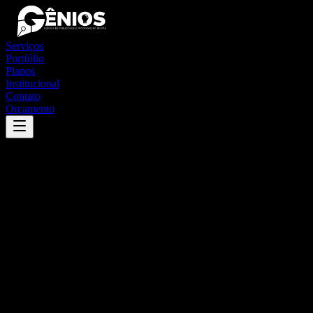
Serviços
Portfólio
Planos
Institucional
Contato
Orçamento
Success
'
japurá
'
App