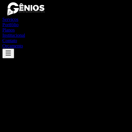
Serviços
Portfólio
Planos
Institucional
Contato
Orçamento
Success
'
jaú do tocantins
'
App