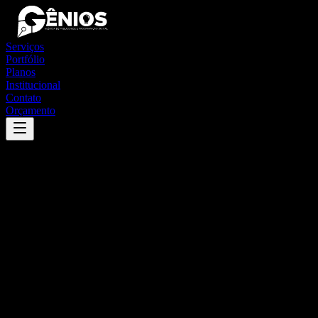
Serviços
Portfólio
Planos
Institucional
Contato
Orçamento
Success
'
ji-paraná
'
App