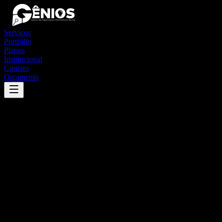
Serviços
Portfólio
Planos
Institucional
Contato
Orçamento
Success
'
jijoca de jericoacoara
'
App