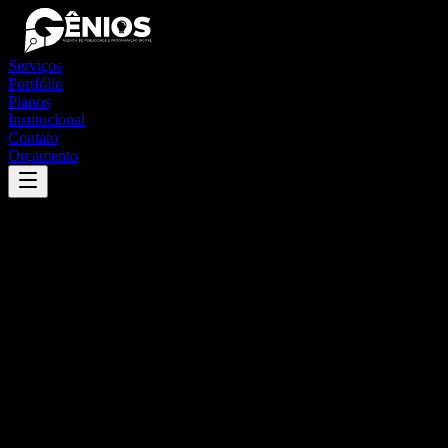
Serviços
Portfólio
Planos
Institucional
Contato
Orçamento
Success
'
joaquim gomes
'
App